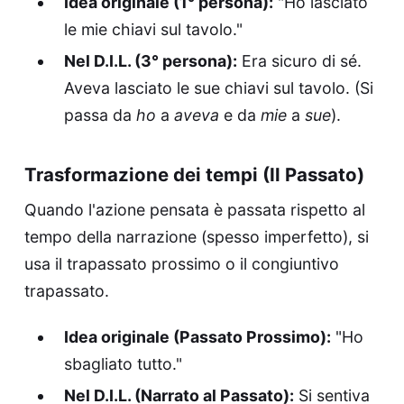
Idea originale (1° persona):
"Ho lasciato
le mie chiavi sul tavolo."
Nel D.I.L. (3° persona):
Era sicuro di sé.
Aveva lasciato le sue chiavi sul tavolo. (Si
passa da
ho
a
aveva
e da
mie
a
sue
).
Trasformazione dei tempi (Il Passato)
Quando l'azione pensata è passata rispetto al
tempo della narrazione (spesso imperfetto), si
usa il trapassato prossimo o il congiuntivo
trapassato.
Idea originale (Passato Prossimo):
"Ho
sbagliato tutto."
Nel D.I.L. (Narrato al Passato):
Si sentiva