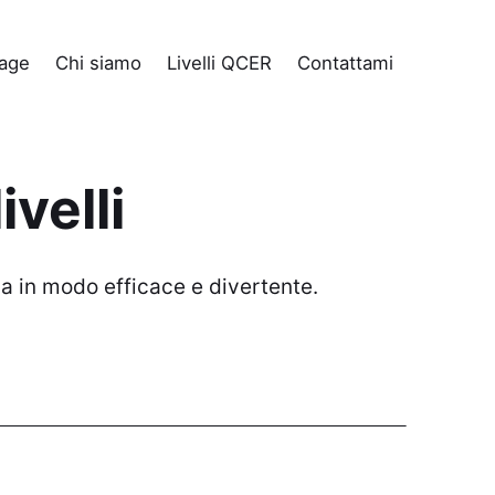
age
Chi siamo
Livelli QCER
Contattami
ivelli
gua in modo efficace e divertente.