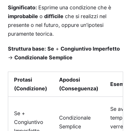
Significato:
Esprime una condizione che è
improbabile
o
difficile
che si realizzi nel
presente o nel futuro, oppure un'ipotesi
puramente teorica.
Struttura base:
Se
+
Congiuntivo Imperfetto
→
Condizionale Semplice
Protasi
Apodosi
Esempi
(Condizione)
(Conseguenza)
Se avess
Se +
Condizionale
tempo,
Congiuntivo
Semplice
verrei c
Imperfetto