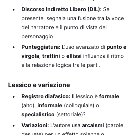
Discorso Indiretto Libero (DIL):
Se
presente, segnala una fusione tra la voce
del narratore e il punto di vista del
personaggio.
Punteggiatura:
L'uso avanzato di
punto e
virgola
,
trattini
o
ellissi
influenza il ritmo
e la relazione logica tra le parti.
Lessico e variazione
Registro diafasico:
Il lessico è
formale
(alto),
informale
(colloquiale) o
specialistico
(settoriale)?
Variazioni:
L'autore usa
arcaismi
(parole
desuete) per un effetto solenne o