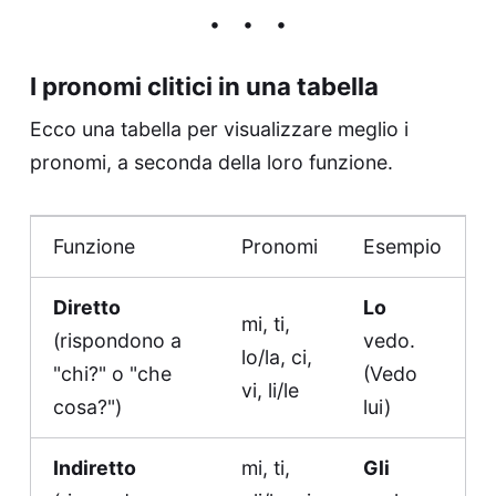
I pronomi clitici in una tabella
Ecco una tabella per visualizzare meglio i
pronomi, a seconda della loro funzione.
Funzione
Pronomi
Esempio
Diretto
Lo
mi, ti,
(rispondono a
vedo.
lo/la, ci,
"chi?" o "che
(Vedo
vi, li/le
cosa?")
lui)
Indiretto
mi, ti,
Gli