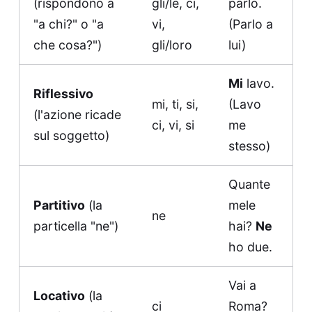
(rispondono a
gli/le, ci,
parlo.
"a chi?" o "a
vi,
(Parlo a
che cosa?")
gli/loro
lui)
Mi
lavo.
Riflessivo
mi, ti, si,
(Lavo
(l'azione ricade
ci, vi, si
me
sul soggetto)
stesso)
Quante
Partitivo
(la
mele
ne
particella "ne")
hai?
Ne
ho due.
Vai a
Locativo
(la
ci
Roma?