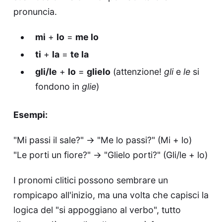
pronuncia.
mi
+
lo
=
me lo
ti
+
la
=
te la
gli/le
+
lo
=
glielo
(attenzione!
gli
e
le
si
fondono in
glie
)
Esempi:
"Mi passi il sale?" → "Me lo passi?" (Mi + lo)
"Le porti un fiore?" → "Glielo porti?" (Gli/le + lo)
I pronomi clitici possono sembrare un
rompicapo all'inizio, ma una volta che capisci la
logica del "si appoggiano al verbo", tutto