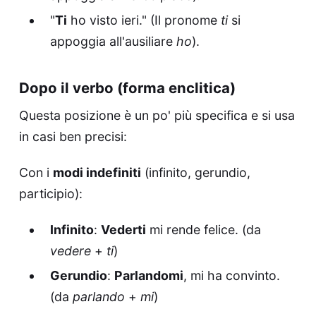
"
Ti
ho visto ieri." (Il pronome
ti
si
appoggia all'ausiliare
ho
).
Dopo il verbo (forma enclitica)
Questa posizione è un po' più specifica e si usa
in casi ben precisi:
Con i
modi indefiniti
(infinito, gerundio,
participio):
Infinito
:
Vederti
mi rende felice. (da
vedere
+
ti
)
Gerundio
:
Parlandomi
, mi ha convinto.
(da
parlando
+
mi
)