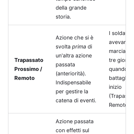
della grande
storia.
I soldati
Azione che si è
avevano g
svolta
prima
di
marciato 
un'altra azione
Trapassato
tre giorni
passata
Prossimo /
quando la
(anteriorità).
Remoto
battaglia
Indispensabile
inizio
per gestire la
(Trapassa
catena di eventi.
Remoto).
Azione passata
con effetti sul