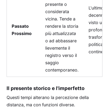
presente o
L'ultimo
considerata
decennio 
vicina. Tende a
visto una
Passato
rendere la storia
profonda
Prossimo
più
attualizzata
trasforma
o ad abbassare
politica de
lievemente il
continente
registro verso il
saggio
contemporaneo.
Il presente storico e l'imperfetto
Questi tempi alterano la percezione della
distanza, ma con funzioni diverse.