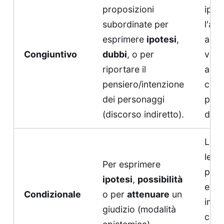
proposizioni
ipot
subordinate per
l'aut
esprimere
ipotesi
,
abbi
Congiuntivo
dubbi
, o per
volu
riportare il
allud
pensiero/intenzione
cont
dei personaggi
polit
(discorso indiretto).
dell
La s
lessi
Per esprimere
potr
ipotesi
,
possibilità
esse
Condizionale
o per
attenuare
un
inte
giudizio (modalità
com