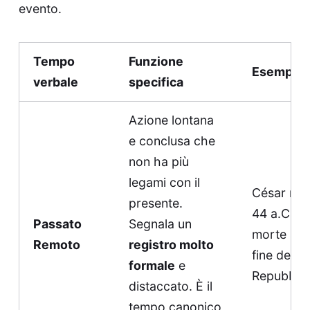
evento.
Tempo
Funzione
Esempio
verbale
specifica
Azione lontana
e conclusa che
non ha più
legami con il
César mor
presente.
44 a.C. L
Passato
Segnala un
morte seg
Remoto
registro molto
fine della
formale
e
Repubblic
distaccato. È il
tempo canonico