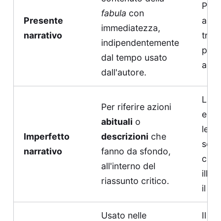
Paol
fabula
con
Presente
alla 
immediatezza,
narrativo
trov
indipendentemente
port
dal tempo usato
aper
dall'autore.
La r
Per riferire azioni
era s
abituali
o
legg
Imperfetto
descrizioni
che
sera,
narrativo
fanno da sfondo,
cand
all'interno del
illu
riassunto critico.
il ta
Usato nelle
Il cr