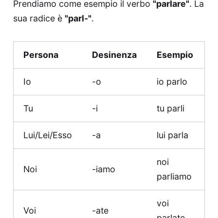
Prendiamo come esempio il verbo
"parlare"
. La
sua radice è
"parl-"
.
Persona
Desinenza
Esempio
Io
-o
io parlo
Tu
-i
tu parli
Lui/Lei/Esso
-a
lui parla
noi
Noi
-iamo
parliamo
voi
Voi
-ate
parlate