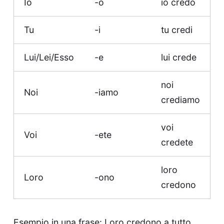
Io
-o
io credo
Tu
-i
tu credi
Lui/Lei/Esso
-e
lui crede
noi
Noi
-iamo
crediamo
voi
Voi
-ete
credete
loro
Loro
-ono
credono
Esempio in una frase: Loro credono a tutto