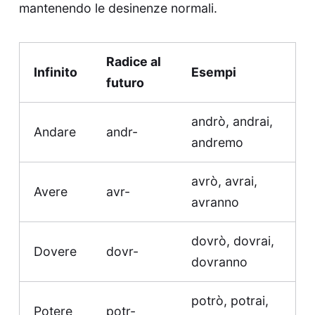
mantenendo le desinenze normali.
Radice al
Infinito
Esempi
futuro
andrò, andrai,
Andare
andr-
andremo
avrò, avrai,
Avere
avr-
avranno
dovrò, dovrai,
Dovere
dovr-
dovranno
potrò, potrai,
Potere
potr-