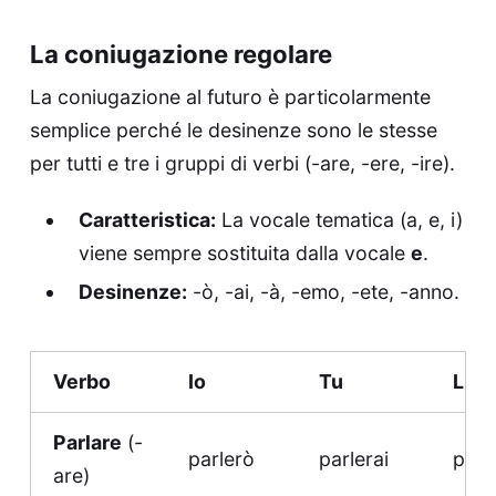
La coniugazione regolare
La coniugazione al futuro è particolarmente
semplice perché le desinenze sono le stesse
per tutti e tre i gruppi di verbi (-are, -ere, -ire).
Caratteristica:
La vocale tematica (a, e, i)
viene sempre sostituita dalla vocale
e
.
Desinenze:
-ò, -ai, -à, -emo, -ete, -anno.
Verbo
Io
Tu
Lui/
Parlare
(-
parlerò
parlerai
parl
are)