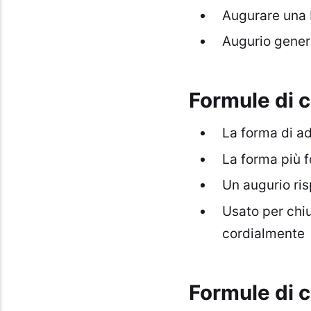
Augurare una 
Augurio generi
Formule di c
La forma di ad
La forma più f
Un augurio ris
Usato per chiu
cordialmente
Formule di 