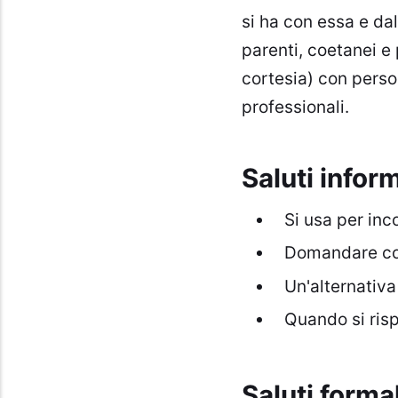
si ha con essa e dal
parenti, coetanei e 
cortesia) con perso
professionali.
Saluti inform
Si usa per in
Domandare com
Un'alternativa
Quando si risp
Saluti formal