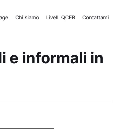
age
Chi siamo
Livelli QCER
Contattami
i e informali in