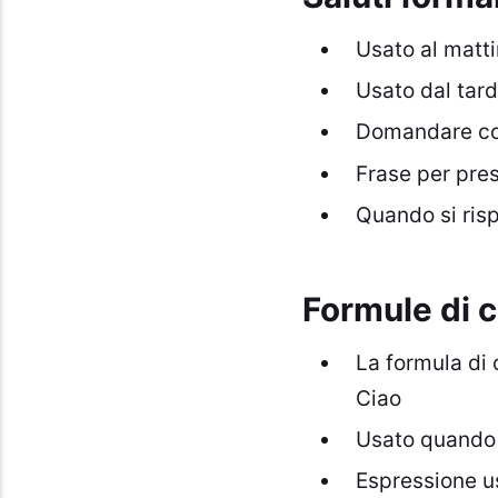
Usato al matti
Usato dal tard
Domandare com
Frase per pres
Quando si risp
Formule di c
La formula di
Ciao
Usato quando s
Espressione us