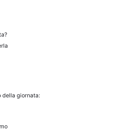
ta?
rla
della giornata:
amo